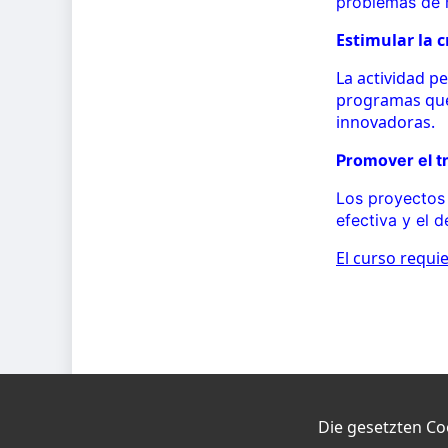
problemas de m
Estimular la c
La actividad pe
programas que 
innovadoras.
Promover el tr
Los proyectos 
efectiva y el 
El curso requi
Die gesetzten Co