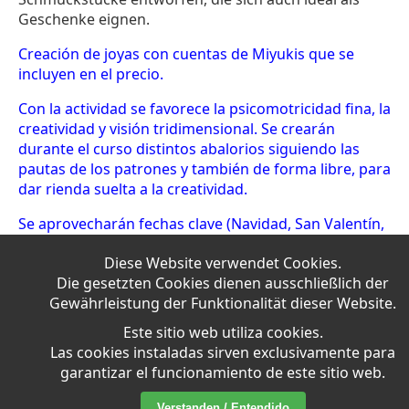
Geschenke eignen.
Creación de joyas con cuentas de Miyukis que se
incluyen en el precio.
Con la actividad se favorece la psicomotricidad fina, la
creatividad y visión tridimensional. Se crearán
durante el curso distintos abalorios siguiendo las
pautas de los patrones y también de forma libre, para
dar rienda suelta a la creatividad.
Se aprovecharán fechas clave (Navidad, San Valentín,
día de la madre...) para hacer trabajos personalizados
Diese Website verwendet Cookies.
como posibles regalos.
Die gesetzten Cookies dienen ausschließlich der
Gewährleistung der Funktionalität dieser Website.
Este sitio web utiliza cookies.
Las cookies instaladas sirven exclusivamente para
garantizar el funcionamiento de este sitio web.
Verstanden / Entendido