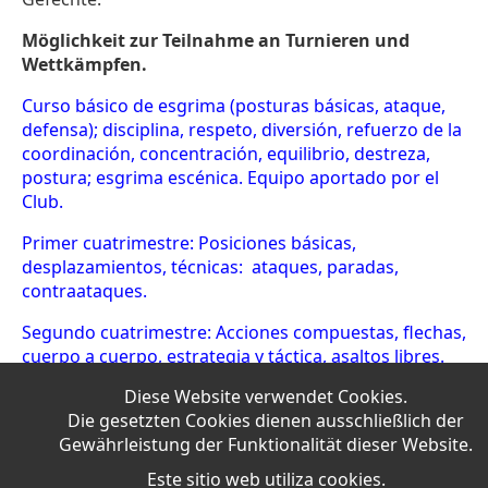
Möglichkeit zur Teilnahme an Turnieren und
Wettkämpfen.
Curso básico de esgrima (posturas básicas, ataque,
defensa); disciplina, respeto, diversión, refuerzo de la
coordinación, concentración, equilibrio, destreza,
postura; esgrima escénica. Equipo aportado por el
Club.
Primer cuatrimestre:
Posiciones básicas,
desplazamientos, técnicas: ataques, paradas,
contraataques.
Segundo cuatrimestre: Acciones compuestas, flechas,
cuerpo a cuerpo, estrategia y táctica, asaltos libres.
Diese Website verwendet Cookies.
Posibilidad de participar en torneos y competiciones.
Die gesetzten Cookies dienen ausschließlich der
Gewährleistung der Funktionalität dieser Website.
Este sitio web utiliza cookies.